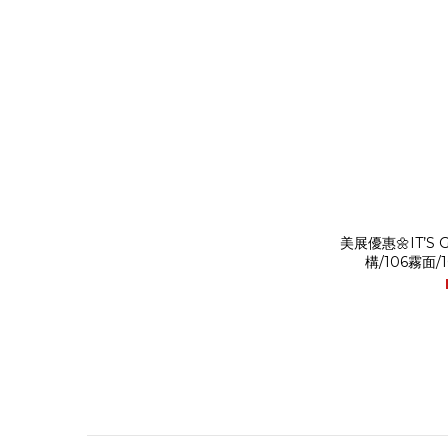
美展優惠🌼IT’S 
構/106霧面/