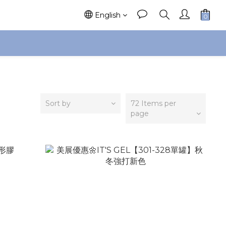
English
Sort by
72 Items per
page