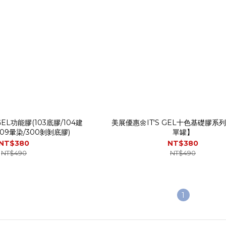
GEL功能膠(103底膠/104建
美展優惠🌼IT'S GEL十色基礎膠系列
109暈染/300剝剝底膠)
單罐】
NT$380
NT$380
NT$490
NT$490
1