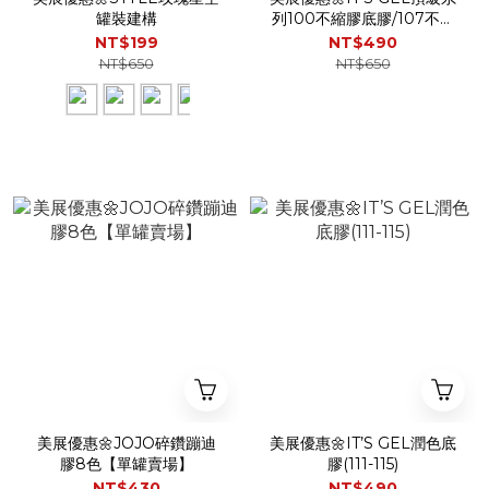
罐裝建構
列100不縮膠底膠/107不沾
粉霧面/
NT$199
NT$490
NT$650
NT$650
美展優惠🌼JOJO碎鑽蹦迪
美展優惠🌼IT’S GEL潤色底
膠8色【單罐賣場】
膠(111-115)
NT$430
NT$490