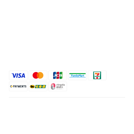
電話 / (02)2358-3302
地址 / 台北市忠孝東路二段35號
顧客服務
條款與細則
退換貨政策
運送服務方式
$
TWD
繁體中文