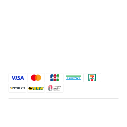
時間 / 10:00-21:00
電話 / (02)2358-3302
地址 / 台北市忠孝東路二段35號
顧客服務
條款與細則
退換貨政策
運送服務方式
$
TWD
繁體中文