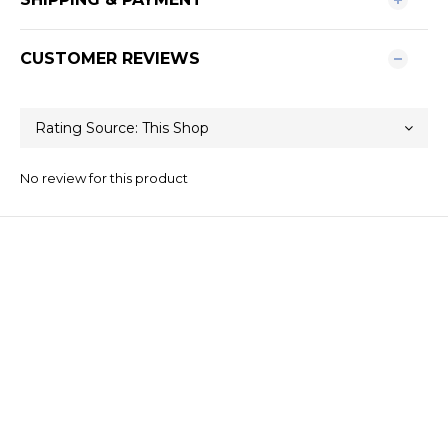
CUSTOMER REVIEWS
No review for this product
關於我們
品牌精神
STYLE.NAIL.ART
商城客服@rgq4354c