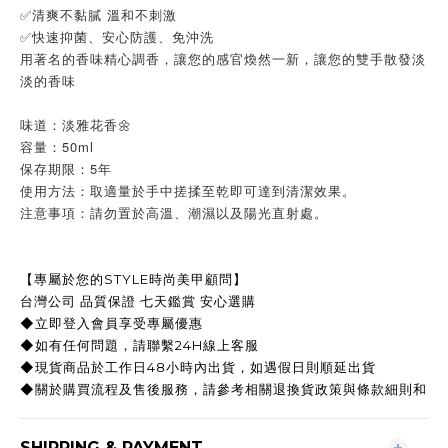
✅清爽不黏膩 溫和不刺激
✅快速抑菌、安心防護、免沖洗
用著名的香味精心調香，讓您的感官煥然一新，讓您的雙手散發淡
淡的香味
味道：淡雅花香🌼
容量：50ml
保存期限：5年
使用方法：取適量於手中搓揉至乾即可達到清潔效果。
注意事項：請勿置於高溫、潮濕以及陽光直射處。
【專屬於您的STYLE時尚美甲顧問】
台灣公司 品質保證 七天鑑賞 安心選購
◆立即登入會員享受專屬優惠
◆如有任何問題，請聯繫24H線上客服
◆現貨商品於工作日48小時內出貨，如遇假日則順延出貨
◆關於購買流程及售後服務，請參考相關退換貨政策與條款細則和
SHIPPING & PAYMENT