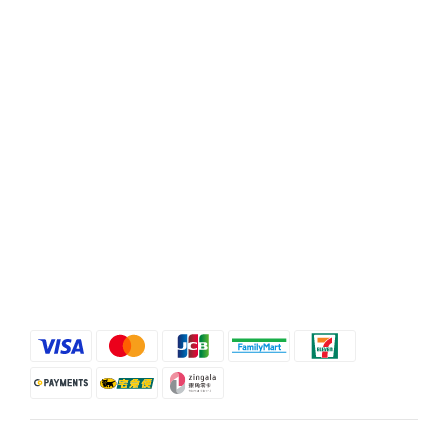
Contact
Phone / XX-XXX-XXX-XXX
Hours / XXXX-XXXX
Mail / XXX@XXXX.COM
Help
FAQ
Delivery & Shipping
Payment
Return Policy
Terms & Conditions