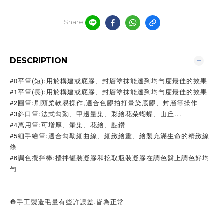
Share
DESCRIPTION
#0平筆(短):用於構建或底膠、封層塗抹能達到均勻度最佳的效果
#1平筆(長):用於構建或底膠、封層塗抹能達到均勻度最佳的效果
#2圓筆:刷頭柔軟易操作,適合色膠拍打暈染底膠、封層等操作
#3斜口筆:法式勾勤、甲邊量染、彩繪花朵蝴蝶、山丘...
#4萬用筆:可增厚、暈染、花繪、點鑽
#5細手繪筆:適合勾勒細曲線、細緻繪畫、繪製充滿生命的精緻線
條
#6調色攪拌棒:攪拌罐裝凝膠和挖取瓶装凝膠在調色盤上調色好均
勻
🔘手工製造毛量有些許誤差.皆為正常