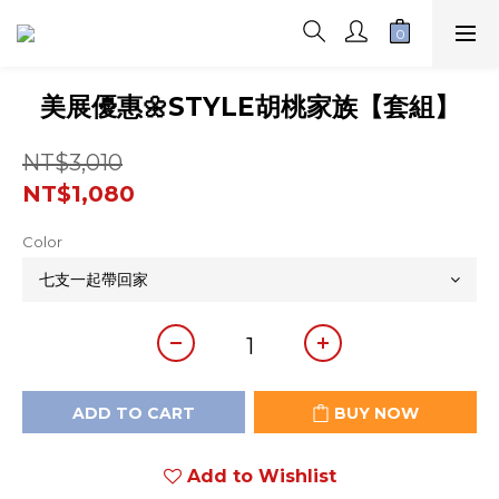
美展優惠🌼STYLE胡桃家族【套組】
NT$3,010
NT$1,080
Color
ADD TO CART
BUY NOW
Add to Wishlist