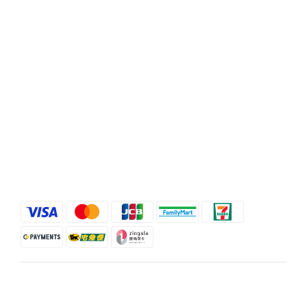
Phone / XX-XXX-XXX-XXX
Hours / XXXX-XXXX
Mail / XXX@XXXX.COM
Help
FAQ
Delivery & Shipping
Payment
Return Policy
Terms & Conditions
$
TWD
English