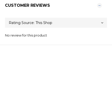
CUSTOMER REVIEWS
No review for this product
關於我們
品牌精神
STYLE.NAIL.ART
商城客服@rgq4354c
Contact