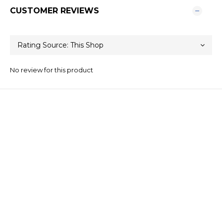
CUSTOMER REVIEWS
No review for this product
關於我們
品牌精神
STYLE.NAIL.ART
商城客服@rgq4354c
Contact