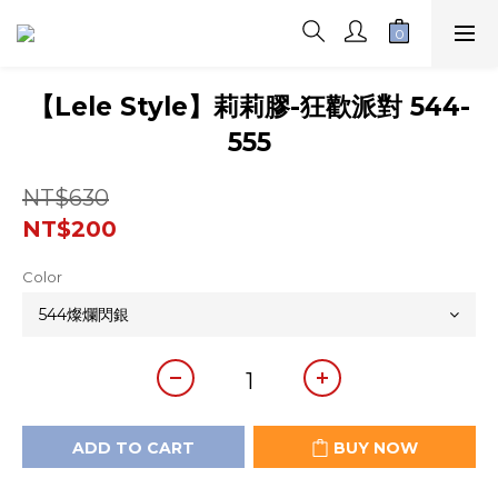
【Lele Style】莉莉膠-狂歡派對 544-
555
NT$630
NT$200
Color
ADD TO CART
BUY NOW