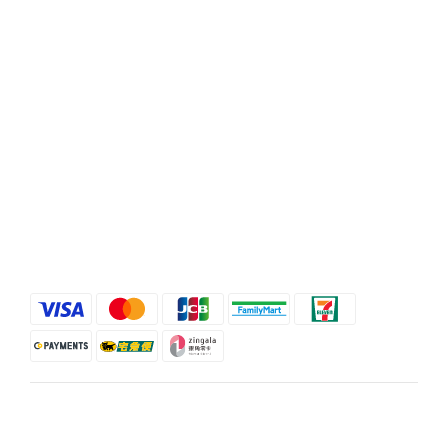
Phone / XX-XXX-XXX-XXX
Hours / XXXX-XXXX
Mail / XXX@XXXX.COM
Help
FAQ
Delivery & Shipping
Payment
Return Policy
Terms & Conditions
$
TWD
English