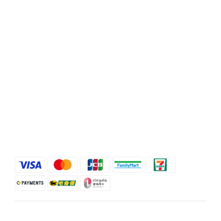
Phone / XX-XXX-XXX-XXX
Hours / XXXX-XXXX
Mail / XXX@XXXX.COM
Help
FAQ
Delivery & Shipping
Payment
Return Policy
Terms & Conditions
$
TWD
English