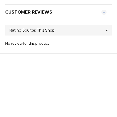
CUSTOMER REVIEWS
No review for this product
關於我們
品牌精神
STYLE.NAIL.ART
商城客服@rgq4354c
Contact