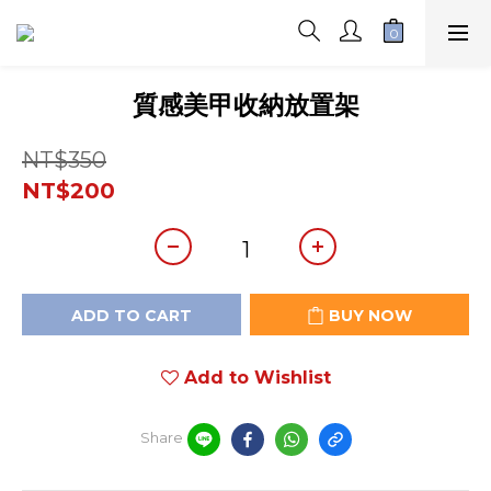
質感美甲收納放置架
NT$350
NT$200
ADD TO CART
BUY NOW
Add to Wishlist
Share