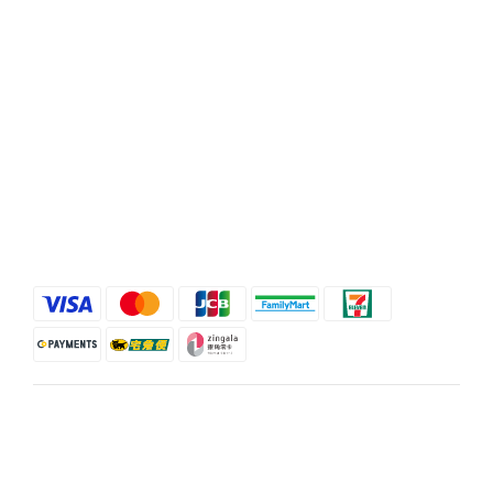
Hours / XXXX-XXXX
Mail / XXX@XXXX.COM
Help
FAQ
Delivery & Shipping
Payment
Return Policy
Terms & Conditions
$
TWD
English