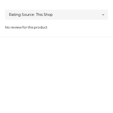
No review for this product
關於我們
品牌精神
STYLE.NAIL.ART
商城客服@rgq4354c
Contact
Phone / XX-XXX-XXX-XXX