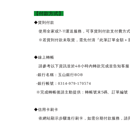
【付款方式】
◆貨到付款
7-11
使用全家或
運送服務，可享貨到付款支付費方
※若貨到付款未取貨，需先付清『此筆訂單金額＋
◆線上轉帳
48
請參考以下資訊並於
小時內轉款完成並告知客服
808
-
銀行名稱：玉山銀行
-
銀行帳號：0314-979-170574
5
※完成轉帳後請主動提供：轉帳號末
碼、訂單編號
◆信用卡刷卡
依網站顯示步驟進行刷卡，如需分期付款服務，請