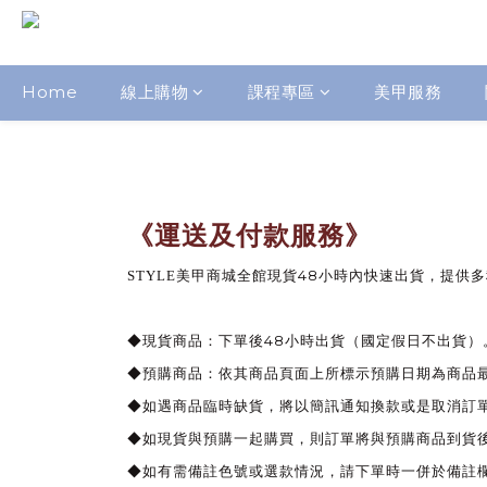
Home
線上購物
課程專區
美甲服務
《運送及付款服務》
48
STYLE
美甲商城全館現貨
小時內快速出貨，提供多
48
◆現貨商品：下單後
小時出貨（國定假日不出貨）
◆預購商品：依其商品頁面上所標示預購日期為商品最
◆如遇商品臨時缺貨，將以簡訊通知換款或是取消訂
◆
如現貨與預購一起購買，則訂單將與預購商品到貨
◆如有需備註色號或選款情況，請下單時一併於備註