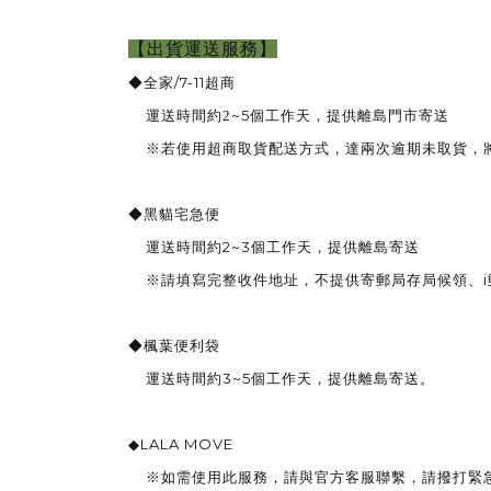
【出貨運送服務】
/7-11
◆全家
超商
~5
運送時間約2
個工作天，
提供離島門市寄送
※若使用超商取貨配送方式，達兩次逾期未取貨，
◆黑貓宅急便
2~3
運送時間約
個工作天，
提供離島寄送
i
※請填寫完整收件地址，不提供寄郵局存局候領、
◆楓葉便利袋
3~5
運送時間約
個工作天，
提供離島寄送。
LALA MOVE
◆
※如需使用此服務，請與官方客服聯繫，請撥打緊急送貨專