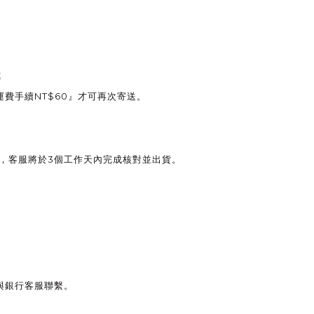
式
NT$60
運費手續
』才可再次寄送。
3
，客服將於
個工作天內完成核對並出貨。
與銀行客服聯繫。