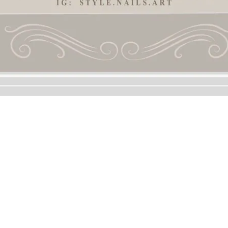
Contact
Phone / XX-XXX-XXX-XXX
Hours / XXXX-XXXX
Mail / XXX@XXXX.COM