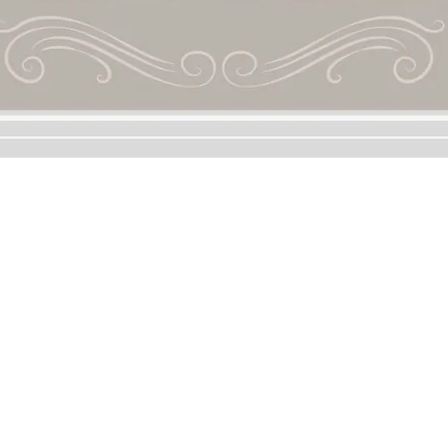
Contact
Phone / XX-XXX-XXX-XXX
Hours / XXXX-XXXX
Mail / XXX@XXXX.COM