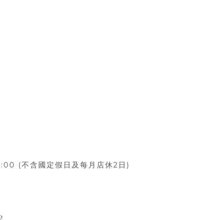
:00 (
2
)
不含國定假日及每月店休
日
2