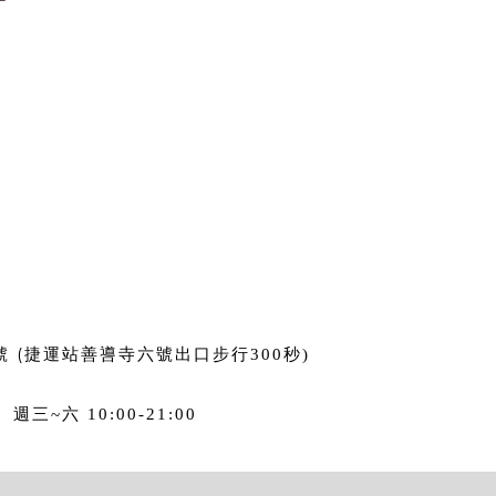
(
號
捷運站善噵寺六號出口步行3
00
秒
)
 /
週三~六 10:00-21:00