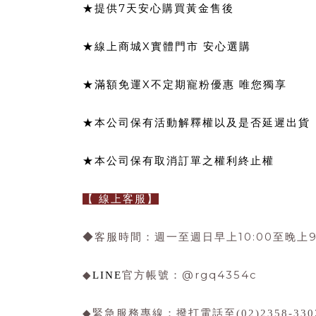
7
★提供
天安心購買黃金售後
X
★線上商城
實體門市 安心選購
X
★滿額免運
不定期寵粉優惠 唯您獨享
★本公司保有活動解釋權以及是否延遲出貨
★本公司保有取消訂單之權利終止權
【 線上客服】
10:00
9
◆客服時間：週一至週日早上
至晚上
@rgq4354c
◆
LINE
官方帳號：
◆
緊急服務專線
：撥打電話至
(02)2358-330