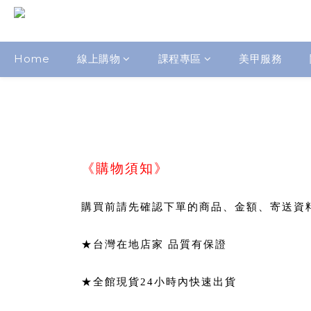
Home
線上購物
課程專區
美甲服務
《購物須知》
購買前請先確認下單的商品、金額、寄送資
★台灣在地店家 品質有保證
★全館現貨24小時內快速出貨