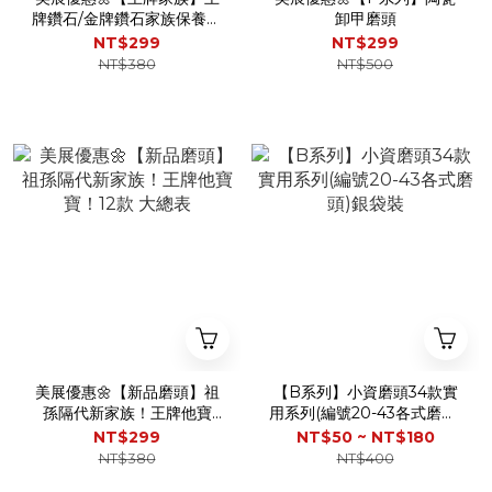
牌鑽石/金牌鑽石家族保養磨
卸甲磨頭
頭
NT$299
NT$299
NT$380
NT$500
美展優惠🌼【新品磨頭】祖
【B系列】小資磨頭34款實
孫隔代新家族！王牌他寶
用系列(編號20-43各式磨頭)
寶！12款 大總表
銀袋裝
NT$299
NT$50 ~ NT$180
NT$380
NT$400