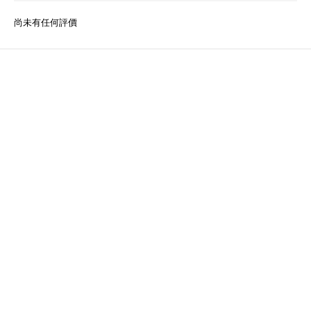
尚未有任何評價
關於我們
品牌精神
STYLE.NAIL.ART
商城客服@rgq4354c
聯絡我們
時間 / 10:00-21:00
電話 / (02)2358-3302
地址 / 台北市忠孝東路二段35號