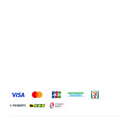
聯絡我們
時間 / 10:00-21:00
電話 / (02)2358-3302
地址 / 台北市忠孝東路二段35號
顧客服務
條款與細則
退換貨政策
運送服務方式
$
TWD
繁體中文