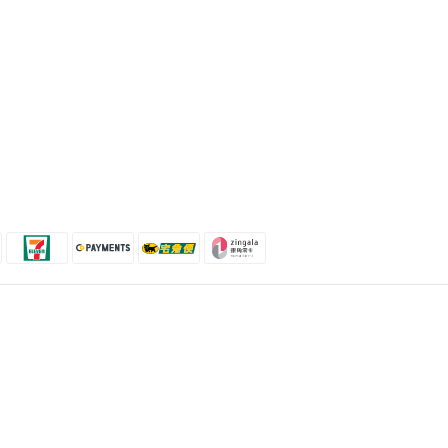
聯絡我們
時間 / 10:00-21:00
電話 / (02)2358-3302
地址 / 台北市忠孝東路二段35號
$
TWD
繁體中文