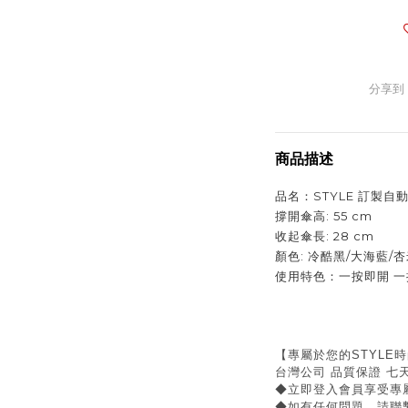
分享到
商品描述
品名：STYLE 訂製自
撐開傘高: 55 cm
收起傘長: 28 cm
顏色: 冷酷黑/大海藍/
使用特色：一按即開 一
【專屬於您的STYLE
台灣公司 品質保證 七
◆立即登入會員享受專
◆如有任何問題，請聯繫