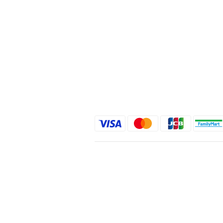
關於我們
品牌精神
STYLE.NAIL.ART
商城客服@rgq4354c