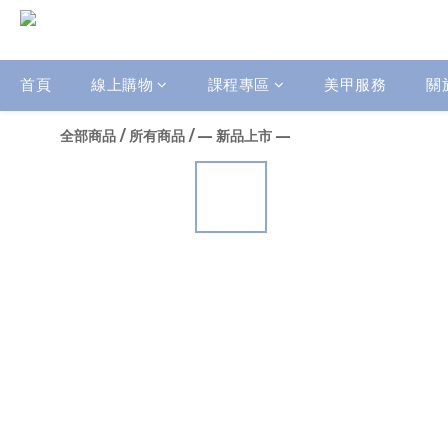
首頁
線上購物
課程專區
美甲服務
關
全部商品
/
所有商品
/
— 新品上市 —