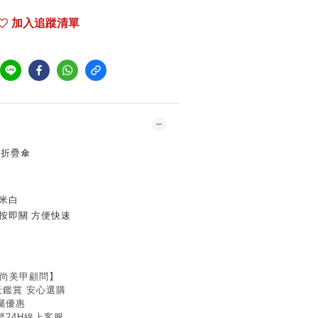
加入追蹤清單
動折疊傘
杏米白
按即關 方便快速
時尚美甲顧問】
天鑑賞 安心選購
屬優惠
24H線上客服