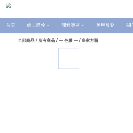
首頁
線上購物
課程專區
美甲服務
關
全部商品
/
所有商品
/
— 色膠 —
/
皇家方瓶