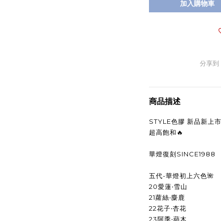
加入購物車
分享到
商品描述
STYLE色膠 新品新上
超高飽和🔥
華燈復刻SINCE1988
五代-華燈初上六色🌺
20愛蓮‧雪山
21蘿絲‧麋鹿
22花子‧杏花
23阿季‧蘋木