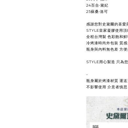
24百合‧黛妃
25蘇桑‧洛可
感謝您對史黛爾的喜愛
STYLE皇家凝膠使用
全程台灣製 色彩飽和鮮
冷烤漆時尚外包裝 質感
瓶身與內料無色差 方便
STYLE用心製造 只
-
瓶身屬於烤漆材質 運
不影響使用 介意者慎思