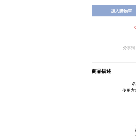
加入購物車
分享到
商品描述
名
使用方
霧面1
建構1
上層1