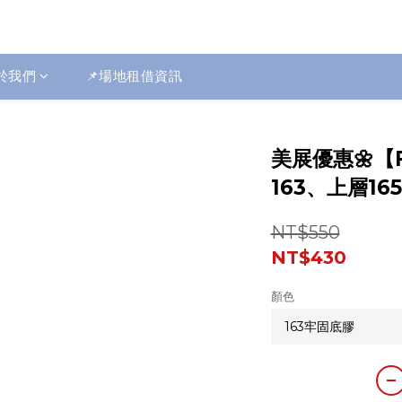
於我們
📌場地租借資訊
美展優惠🌼【
163、上層16
NT$550
NT$430
顏色