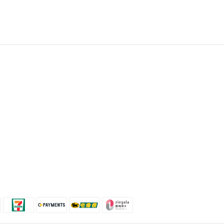
聯絡我們
時間 / 10:00-21:00
電話 / (02)2358-3302
地址 / 台北市忠孝東路二段35號