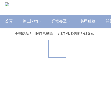
首頁
線上購物
課程專區
美甲服務
關
全部商品
/
—限時活動區 —
/
STYLE凝膠
/
430元