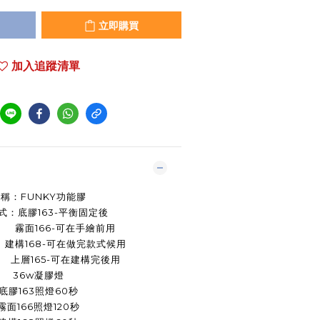
立即購買
加入追蹤清單
稱：FUNKY功能膠
式：底膠163-平衡固定後
66-可在手繪前用
68-可在做完款式候用
65-可在建構完後用
36w凝膠燈
底膠163照燈60秒
霧面166照燈120秒