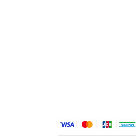
關於我們
品牌精神
STYLE.NAIL.ART
商城客服@rgq4354c