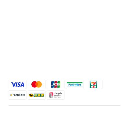
時間 / 10:00-21:00
電話 / (02)2358-3302
地址 / 台北市忠孝東路二段35號
顧客服務
條款與細則
退換貨政策
運送服務方式
$
TWD
繁體中文