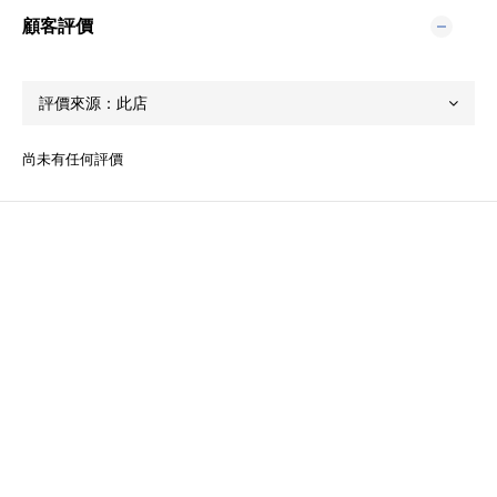
顧客評價
尚未有任何評價
關於我們
品牌精神
STYLE.NAIL.ART
商城客服@rgq4354c
聯絡我們