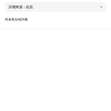
尚未有任何評價
關於我們
品牌精神
STYLE.NAIL.ART
商城客服@rgq4354c
聯絡我們
時間 / 10:00-21:00
電話 / (02)2358-3302
地址 / 台北市忠孝東路二段35號