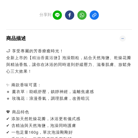
分享到
商品描述
🛁 享受專屬的芳香療癒時光！
全新上市的【
】泡澡顆粒，結合天然海鹽、乾燥花瓣
精油
香薰
浴鹽
與精油香氛，讓你在沐浴的同時達到舒緩壓力、滋養肌膚、放鬆身
心三大效果！
✨ 兩款香味可選：
🔹 薰衣草：助眠舒壓，鎮靜神經，遠離焦慮感
🔹 玫瑰花：浪漫香氣，調理肌膚，改善暗沉
💖 商品特色
✔ 添加天然乾燥花瓣，沐浴更有儀式感
✔ 含精油與天然海鹽，泡澡同時護膚
✔ 一包足量160g，單次泡澡剛剛好