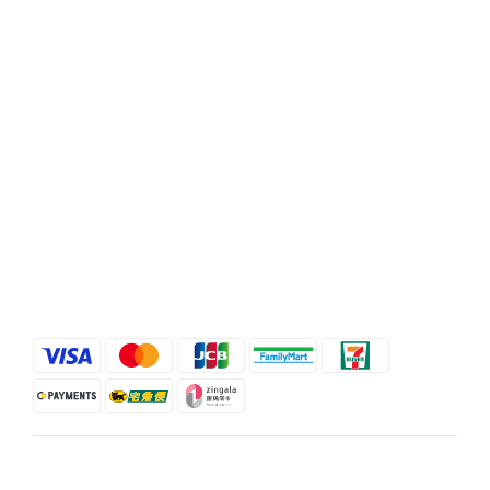
聯絡我們
時間 / 10:00-21:00
電話 / (02)2358-3302
地址 / 台北市忠孝東路二段35號
顧客服務
條款與細則
退換貨政策
運送服務方式
$
TWD
繁體中文