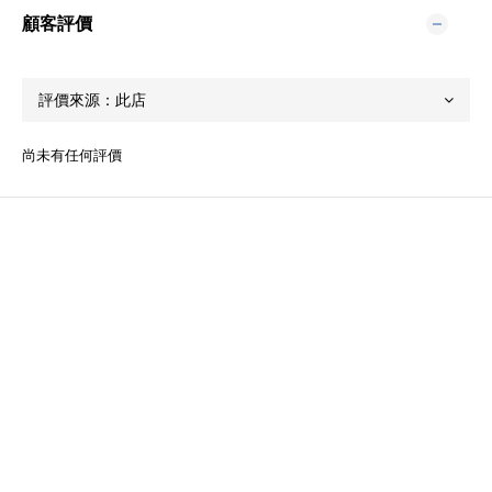
顧客評價
尚未有任何評價
關於我們
品牌精神
STYLE.NAIL.ART
商城客服@rgq4354c
聯絡我們