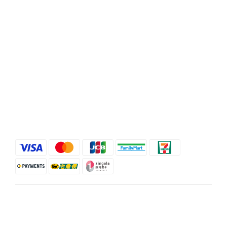
時間 / 10:00-21:00
電話 / (02)2358-3302
地址 / 台北市忠孝東路二段35號
顧客服務
條款與細則
退換貨政策
運送服務方式
$
TWD
繁體中文