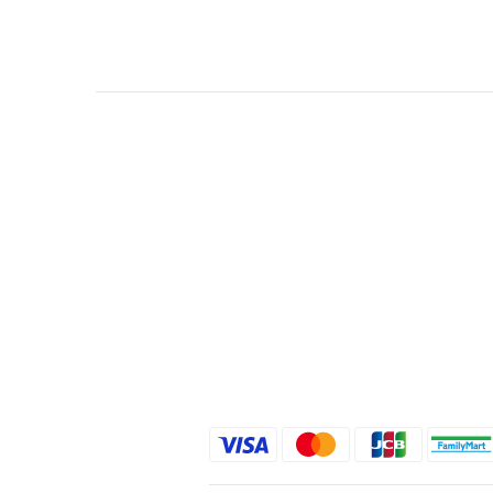
關於我們
品牌精神
STYLE.NAIL.ART
商城客服@rgq4354c