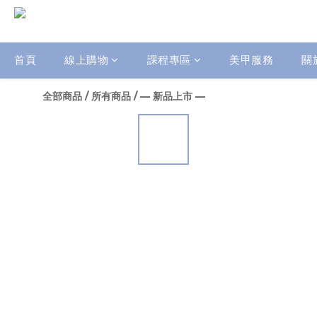
首頁
線上購物
課程專區
美甲服務
關
全部商品
/
所有商品
/
— 新品上市 —