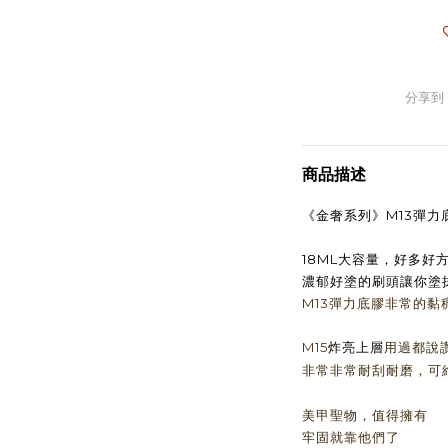
分享到
商品描述
《金奢系列》M13彈力底
18ML大容量，好多好方
濃郁好塗的刷頭讓你塗
M13彈力底膠非常的黏
M15
炸亮上層
用過都說讚
可
非常非常耐刮耐磨，
美甲聖物，值得擁有
牢固就靠他們了