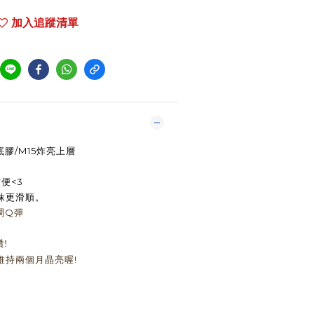
加入追蹤清單
膠/M15炸亮上層
便<3
抹更滑順。
稠Q彈
!
維持兩個月
晶亮喔!