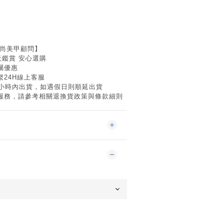
時尚美甲顧問】
天鑑賞 安心選購
屬優惠
24H線上客服
8小時內出貨，如遇假日則順延出貨
服務，請參考相關退換貨政策與條款細則